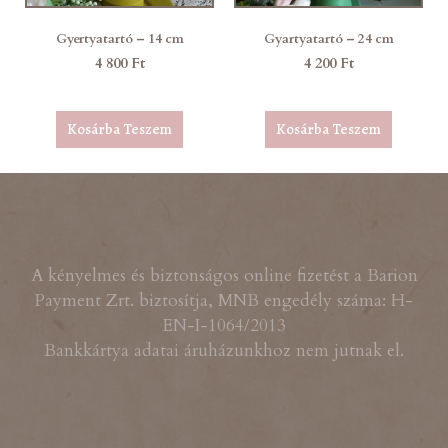
Gyertyatartó – 14 cm
Gyartyatartó – 24 cm
4 800
Ft
4 200
Ft
Kosárba Teszem
Kosárba Teszem
A kényelmes és biztonságos online fizetést a Barion
Payment Zrt. biztosítja, MNB engedély száma: H-
EN-I-1064/2013
Bankkártya adatai áruházunkhoz nem jutnak el.