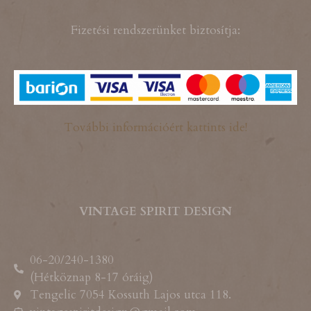
Fizetési rendszerünket biztosítja:
További információért kattints ide!
VINTAGE SPIRIT DESIGN
06-20/240-1380
(Hétköznap 8-17 óráig)
Tengelic 7054 Kossuth Lajos utca 118.