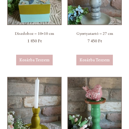
Díszdoboz – 10×10 cm
Gyertyatartó – 27 cm
1 850
Ft
7 450
Ft
Kosárba Teszem
Kosárba Teszem