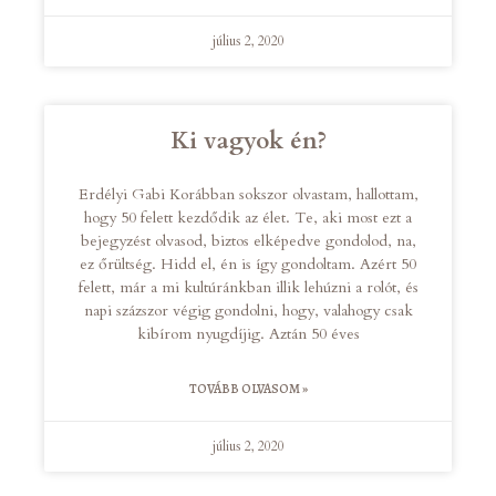
július 2, 2020
Ki vagyok én?
Erdélyi Gabi Korábban sokszor olvastam, hallottam,
hogy 50 felett kezdődik az élet. Te, aki most ezt a
bejegyzést olvasod, biztos elképedve gondolod, na,
ez őrültség. Hidd el, én is így gondoltam. Azért 50
felett, már a mi kultúránkban illik lehúzni a rolót, és
napi százszor végig gondolni, hogy, valahogy csak
kibírom nyugdíjig. Aztán 50 éves
TOVÁBB OLVASOM »
július 2, 2020