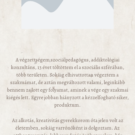
A végzettségem szociálpedagógus, addiktológiai
konzultáns, 13 évet töltöttem el a szociális szférában,
több területen. Sokáig elhivattottan végeztem a
szakmámat, de aztán megváltozott valami, leginkább
bennem zajlott egy folyamat, aminek a vége egy szakmai
kiégés lett. Egyre jobban hiányzott a kézzelfogható siker,
produktum.
Az alkotás, kreativitás gyerekkorom óta jelen volt az
életemben, sokáig varrónőként is dolgoztam. Az