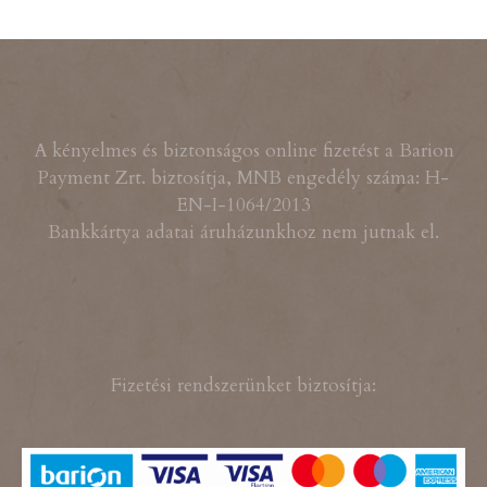
A kényelmes és biztonságos online fizetést a Barion
Payment Zrt. biztosítja, MNB engedély száma: H-
EN-I-1064/2013
Bankkártya adatai áruházunkhoz nem jutnak el.
Fizetési rendszerünket biztosítja: