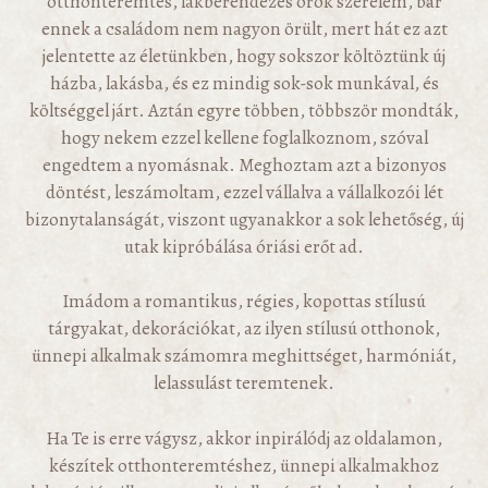
otthonteremtés, lakberendezés örök szerelem, bár
ennek a családom nem nagyon örült, mert hát ez azt
jelentette az életünkben, hogy sokszor költöztünk új
házba, lakásba, és ez mindig sok-sok munkával, és
költséggel járt. Aztán egyre többen, többször mondták,
hogy nekem ezzel kellene foglalkoznom, szóval
engedtem a nyomásnak. Meghoztam azt a bizonyos
döntést, leszámoltam, ezzel vállalva a vállalkozói lét
bizonytalanságát, viszont ugyanakkor a sok lehetőség, új
utak kipróbálása óriási erőt ad.
Imádom a romantikus, régies, kopottas stílusú
tárgyakat, dekorációkat, az ilyen stílusú otthonok,
ünnepi alkalmak számomra meghittséget, harmóniát,
lelassulást teremtenek.
Ha Te is erre vágysz, akkor inpirálódj az oldalamon,
készítek otthonteremtéshez, ünnepi alkalmakhoz