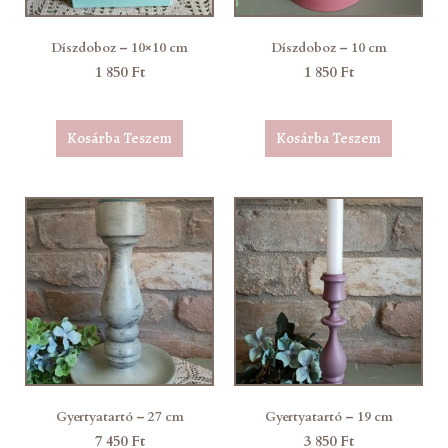
Díszdoboz – 10×10 cm
Díszdoboz – 10 cm
1 850
Ft
1 850
Ft
Kosárba Teszem
Kosárba Teszem
Gyertyatartó – 27 cm
Gyertyatartó – 19 cm
7 450
Ft
3 850
Ft