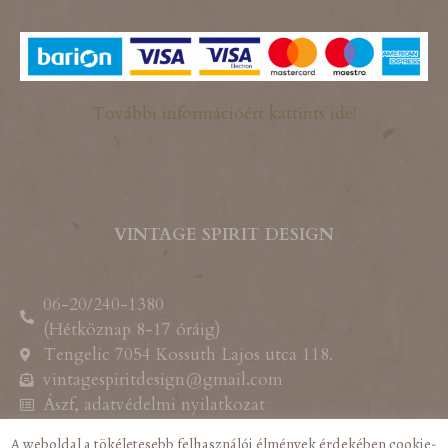
További információért kattints ide!
VINTAGE SPIRIT DESIGN
06-20/240-1380
(Hétköznap 8-17 óráig)
Tengelic 7054 Kossuth Lajos utca 118.
vintagespiritdesign@gmail.com
Ászf, adatvédelmi nyilatkozat
A weboldal a tökéletesebb felhasználói élmények érdekében cookie-