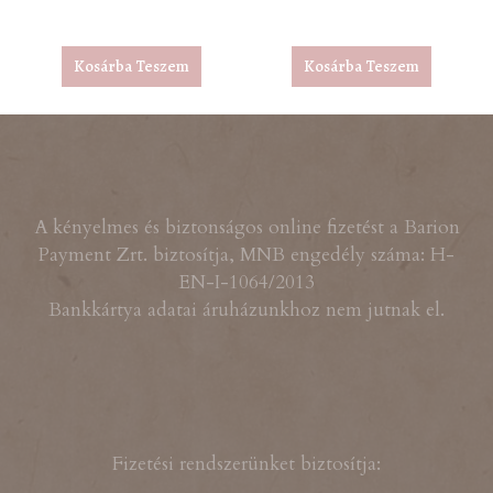
Kosárba Teszem
Kosárba Teszem
A kényelmes és biztonságos online fizetést a Barion
Payment Zrt. biztosítja, MNB engedély száma: H-
EN-I-1064/2013
Bankkártya adatai áruházunkhoz nem jutnak el.
Fizetési rendszerünket biztosítja: