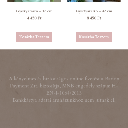
Gyertyatartó – 16 cm
Gyertyatartó – 42 cm
4 450
Ft
8 450
Ft
Kosárba Teszem
Kosárba Teszem
A kényelmes és biztonságos online fizetést a Barion
Payment Zrt. biztosítja, MNB engedély száma: H-
EN-I-1064/2013
Bankkártya adatai áruházunkhoz nem jutnak el.